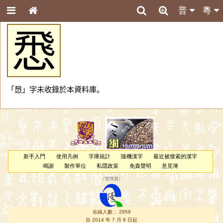
普
粵
𢝵
「𢝵」字未收錄於本資料庫。
新手入門
使用凡例
字庫統計
隨機漢字
最近被搜索的漢字
鳴謝
製作單位
私隱政策
免責聲明
意見簿
（
管理員
）
在線人數： 2958
自 2014 年 7 月 8 日起