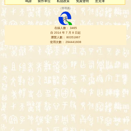
鳴謝
製作單位
私隱政策
免責聲明
意見簿
（
管理員
）
在線人數： 3465
自 2014 年 7 月 8 日起
瀏覽人數： 80351867
使用次數： 294441608