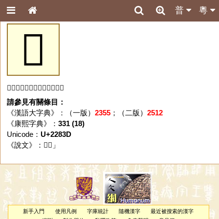
普
粵
𢠽
「𢠽」字未收錄於本資料庫。
請參見有關條目：
《漢語大字典》：（一版）
2355
；（二版）
2512
《康熙字典》：
331 (18)
Unicode：
U+2283D
《說文》：「
𢠽
」
新手入門
使用凡例
字庫統計
隨機漢字
最近被搜索的漢字