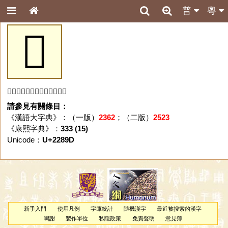
普
粵
𢢝
「𢢝」字未收錄於本資料庫。
請參見有關條目：
《漢語大字典》：（一版）
2362
；（二版）
2523
《康熙字典》：
333 (15)
Unicode：
U+2289D
新手入門
使用凡例
字庫統計
隨機漢字
最近被搜索的漢字
鳴謝
製作單位
私隱政策
免責聲明
意見簿