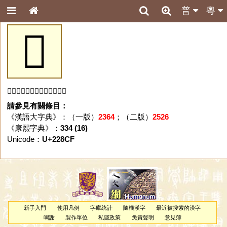
普
粵
𢣏
「𢣏」字未收錄於本資料庫。
請參見有關條目：
《漢語大字典》：（一版）
2364
；（二版）
2526
《康熙字典》：
334 (16)
Unicode：
U+228CF
新手入門
使用凡例
字庫統計
隨機漢字
最近被搜索的漢字
鳴謝
製作單位
私隱政策
免責聲明
意見簿