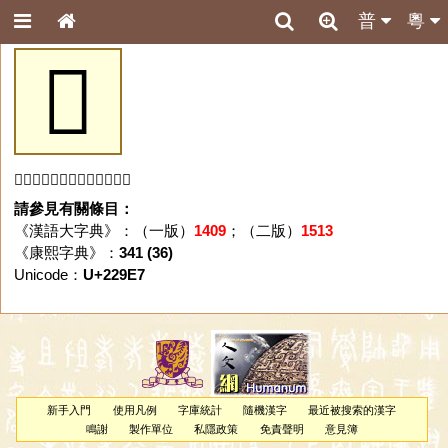
普
粵
𢧧
「𢧧」字未收錄於本資料庫。
請參見有關條目：
《漢語大字典》：（一版）
1409
；（二版）
1513
《康熙字典》：
341 (36)
Unicode：
U+229E7
新手入門
使用凡例
字庫統計
隨機漢字
最近被搜索的漢字
鳴謝
製作單位
私隱政策
免責聲明
意見簿