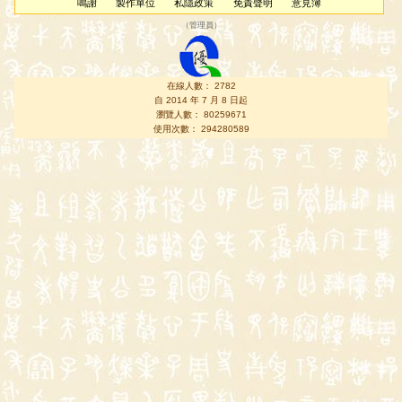
鳴謝
製作單位
私隱政策
免責聲明
意見簿
（
管理員
）
在線人數： 2782
自 2014 年 7 月 8 日起
瀏覽人數： 80259671
使用次數： 294280589