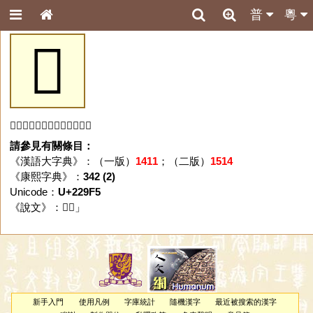
普
粵
𢧵
「𢧵」字未收錄於本資料庫。
請參見有關條目：
《漢語大字典》：（一版）
1411
；（二版）
1514
《康熙字典》：
342 (2)
Unicode：
U+229F5
《說文》：「
𢧵
」
新手入門
使用凡例
字庫統計
隨機漢字
最近被搜索的漢字