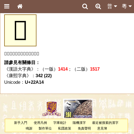
普
粵
𢨔
「𢨔」字未收錄於本資料庫。
請參見有關條目：
《漢語大字典》：（一版）
1414
；（二版）
1517
《康熙字典》：
342 (22)
Unicode：
U+22A14
新手入門
使用凡例
字庫統計
隨機漢字
最近被搜索的漢字
鳴謝
製作單位
私隱政策
免責聲明
意見簿