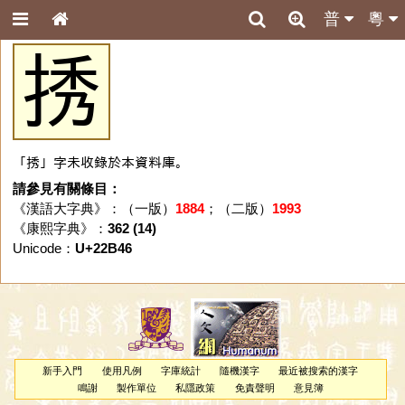
普
粵
𢭆
「𢭆」字未收錄於本資料庫。
請參見有關條目：
《漢語大字典》：（一版）
1884
；（二版）
1993
《康熙字典》：
362 (14)
Unicode：
U+22B46
新手入門
使用凡例
字庫統計
隨機漢字
最近被搜索的漢字
鳴謝
製作單位
私隱政策
免責聲明
意見簿