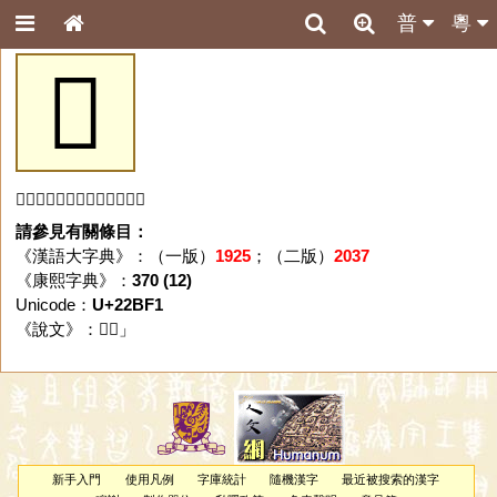
普
粵
𢯱
「𢯱」字未收錄於本資料庫。
請參見有關條目：
《漢語大字典》：（一版）
1925
；（二版）
2037
《康熙字典》：
370 (12)
Unicode：
U+22BF1
《說文》：「
𢯱
」
新手入門
使用凡例
字庫統計
隨機漢字
最近被搜索的漢字