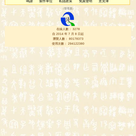
鳴謝
製作單位
私隱政策
免責聲明
意見簿
（
管理員
）
在線人數： 3278
自 2014 年 7 月 8 日起
瀏覽人數： 80178373
使用次數： 294122380