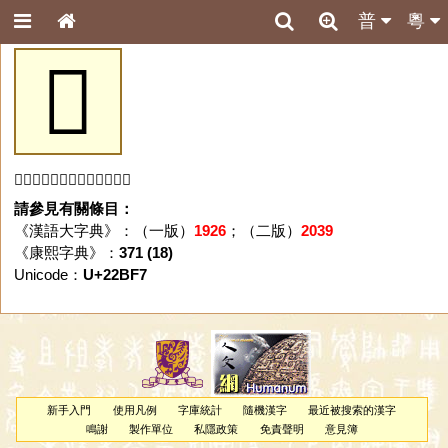
普
粵
𢯷
「𢯷」字未收錄於本資料庫。
請參見有關條目：
《漢語大字典》：（一版）
1926
；（二版）
2039
《康熙字典》：
371 (18)
Unicode：
U+22BF7
新手入門
使用凡例
字庫統計
隨機漢字
最近被搜索的漢字
鳴謝
製作單位
私隱政策
免責聲明
意見簿