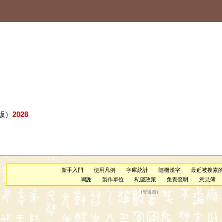
版）
2028
新手入門
使用凡例
字庫統計
隨機漢字
最近被搜索
鳴謝
製作單位
私隱政策
免責聲明
意見簿
（
管理員
）