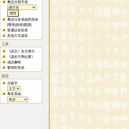
粵語分類字表:
粵語注音系統對照表
[
聲母
|
韻母
|
聲調
]
普通話音節表
其他方言讀音
工具
《說文》全文索引
《讀史方輿紀要》
成語彙輯
繁簡對照表
設定
冷僻字:
粵音系統: