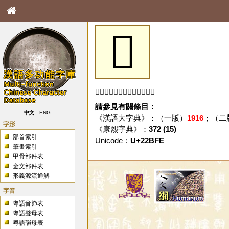
𢯾
「𢯾」字未收錄於本資料庫。
請參見有關條目：
中文
ENG
《漢語大字典》：（一版）
1916
；（二
字形
《康熙字典》：
372 (15)
部首索引
Unicode：
U+22BFE
筆畫索引
甲骨部件表
金文部件表
形義源流通解
字音
粵語音節表
粵語聲母表
粵語韻母表