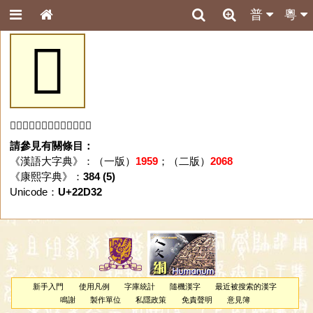
普
粵
𢴲
「𢴲」字未收錄於本資料庫。
請參見有關條目：
《漢語大字典》：（一版）
1959
；（二版）
2068
《康熙字典》：
384 (5)
Unicode：
U+22D32
新手入門
使用凡例
字庫統計
隨機漢字
最近被搜索的漢字
鳴謝
製作單位
私隱政策
免責聲明
意見簿