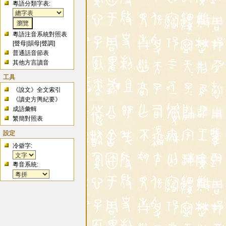
粵語分類字表:
粵語注音系統對照表
[
聲母
|
韻母
|
聲調
]
普通話音節表
其他方言讀音
工具
《說文》全文索引
《讀史方輿紀要》
成語彙輯
繁簡對照表
設定
冷僻字:
粵音系統: