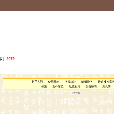
版）
2079
新手入門
使用凡例
字庫統計
隨機漢字
最近被搜索
鳴謝
製作單位
私隱政策
免責聲明
意見簿
（
管理員
）