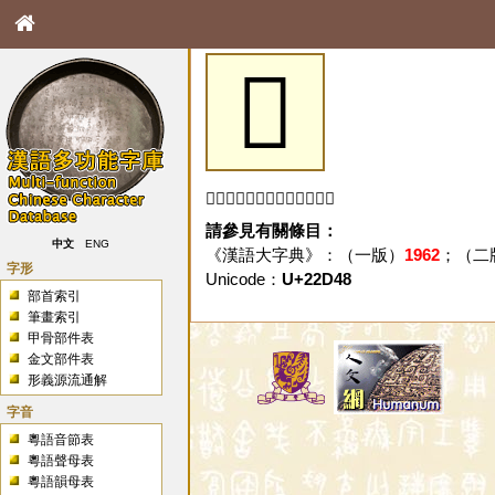
𢵈
「𢵈」字未收錄於本資料庫。
請參見有關條目：
中文
ENG
《漢語大字典》：（一版）
1962
；（二
字形
Unicode：
U+22D48
部首索引
筆畫索引
甲骨部件表
金文部件表
形義源流通解
字音
粵語音節表
粵語聲母表
粵語韻母表