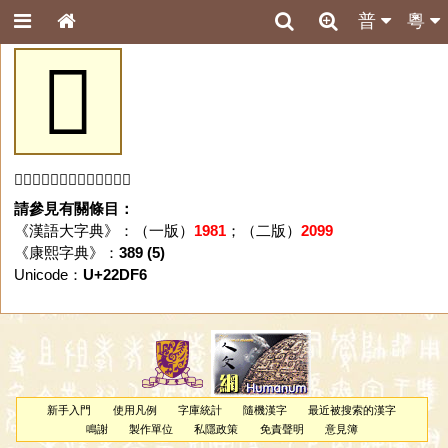
普
粵
𢷶
「𢷶」字未收錄於本資料庫。
請參見有關條目：
《漢語大字典》：（一版）
1981
；（二版）
2099
《康熙字典》：
389 (5)
Unicode：
U+22DF6
新手入門
使用凡例
字庫統計
隨機漢字
最近被搜索的漢字
鳴謝
製作單位
私隱政策
免責聲明
意見簿