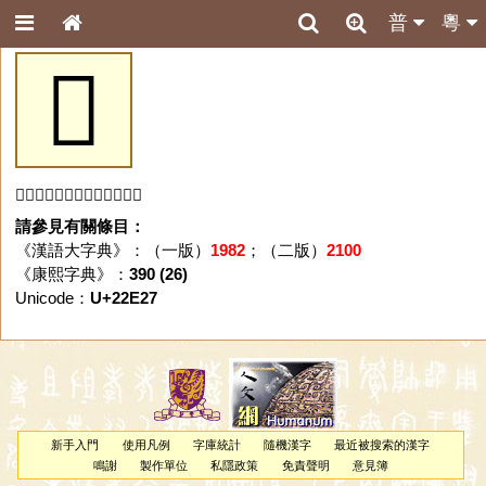
普
粵
𢸧
「𢸧」字未收錄於本資料庫。
請參見有關條目：
《漢語大字典》：（一版）
1982
；（二版）
2100
《康熙字典》：
390 (26)
Unicode：
U+22E27
新手入門
使用凡例
字庫統計
隨機漢字
最近被搜索的漢字
鳴謝
製作單位
私隱政策
免責聲明
意見簿