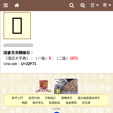
普
粵
𢽱
「𢽱」字未收錄於本資料庫。
請參見有關條目：
《漢語大字典》：（一版）
0
；（二版）
1571
Unicode：
U+22F71
新手入門
使用凡例
字庫統計
隨機漢字
最近被搜索的漢字
鳴謝
製作單位
私隱政策
免責聲明
意見簿
（
管理員
）