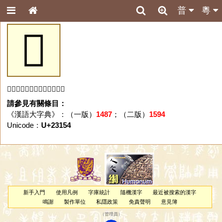
普
粵
𣅔
「𣅔」字未收錄於本資料庫。
請參見有關條目：
《漢語大字典》：（一版）
1487
；（二版）
1594
Unicode：
U+23154
新手入門
使用凡例
字庫統計
隨機漢字
最近被搜索的漢字
鳴謝
製作單位
私隱政策
免責聲明
意見簿
（
管理員
）