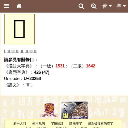
普
粵
𣉘
「𣉘」字未收錄於本資料庫。
請參見有關條目：
《漢語大字典》：（一版）
1531
；（二版）
1642
《康熙字典》：
426 (47)
Unicode：
U+23258
《說文》：「
𣉘
」
新手入門
使用凡例
字庫統計
隨機漢字
最近被搜索的漢字