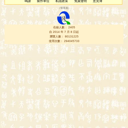
鳴謝
製作單位
私隱政策
免責聲明
意見簿
（
管理員
）
在線人數： 2405
自 2014 年 7 月 8 日起
瀏覽人數： 80131225
使用次數： 294045733