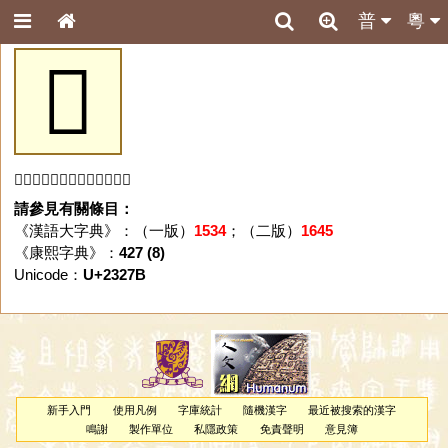
普
粵
𣉻
「𣉻」字未收錄於本資料庫。
請參見有關條目：
《漢語大字典》：（一版）
1534
；（二版）
1645
《康熙字典》：
427 (8)
Unicode：
U+2327B
新手入門
使用凡例
字庫統計
隨機漢字
最近被搜索的漢字
鳴謝
製作單位
私隱政策
免責聲明
意見簿