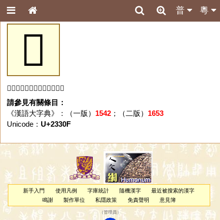
普
粵
𣌏
「𣌏」字未收錄於本資料庫。
請參見有關條目：
《漢語大字典》：（一版）
1542
；（二版）
1653
Unicode：
U+2330F
新手入門
使用凡例
字庫統計
隨機漢字
最近被搜索的漢字
鳴謝
製作單位
私隱政策
免責聲明
意見簿
（
管理員
）