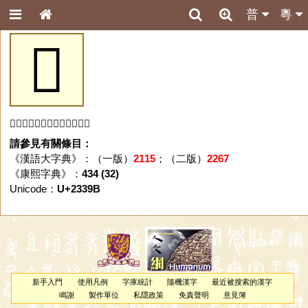
普
粵
𣎛
「𣎛」字未收錄於本資料庫。
請參見有關條目：
《漢語大字典》：（一版）
2115
；（二版）
2267
《康熙字典》：
434 (32)
Unicode：
U+2339B
新手入門
使用凡例
字庫統計
隨機漢字
最近被搜索的漢字
鳴謝
製作單位
私隱政策
免責聲明
意見簿