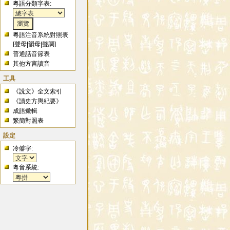
粵語分類字表:
粵語注音系統對照表
[
聲母
|
韻母
|
聲調
]
普通話音節表
其他方言讀音
工具
《說文》全文索引
《讀史方輿紀要》
成語彙輯
繁簡對照表
設定
冷僻字:
粵音系統: