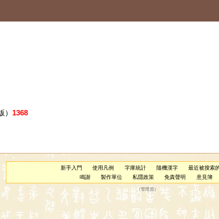
版）
1368
新手入門
使用凡例
字庫統計
隨機漢字
最近被搜索
鳴謝
製作單位
私隱政策
免責聲明
意見簿
（
管理員
）