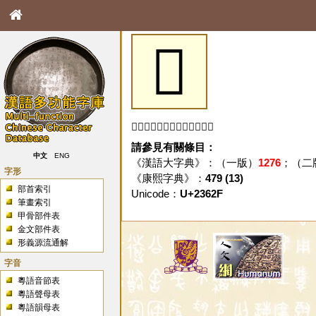
𣘯
「𣘯」字未收錄於本資料庫。
請參見有關條目：
中文
ENG
《漢語大字典》：（一版）
1276
；（二
字形
《康熙字典》：
479 (13)
部首索引
Unicode：
U+2362F
筆畫索引
甲骨部件表
金文部件表
形義源流通解
字音
粵語音節表
粵語聲母表
粵語韻母表