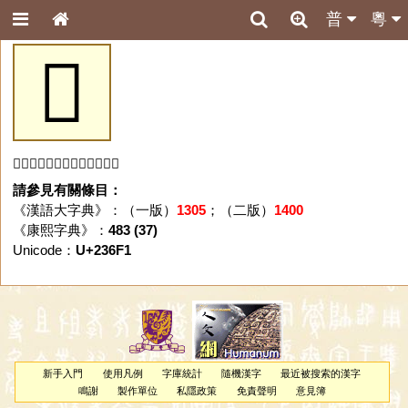
普
粵
𣛱
「𣛱」字未收錄於本資料庫。
請參見有關條目：
《漢語大字典》：（一版）
1305
；（二版）
1400
《康熙字典》：
483 (37)
Unicode：
U+236F1
新手入門
使用凡例
字庫統計
隨機漢字
最近被搜索的漢字
鳴謝
製作單位
私隱政策
免責聲明
意見簿