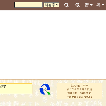
普
粵
在線人數： 2576
的漢字
自 2014 年 7 月 8 日起
瀏覽人數： 80495996
使用次數： 294719081