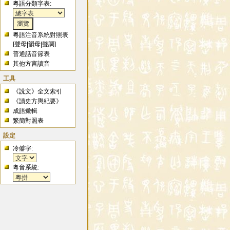
粵語分類字表:
粵語注音系統對照表
[
聲母
|
韻母
|
聲調
]
普通話音節表
其他方言讀音
工具
《說文》全文索引
《讀史方輿紀要》
成語彙輯
繁簡對照表
設定
冷僻字:
粵音系統: