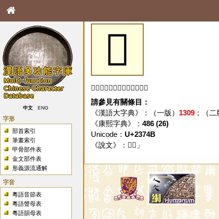
𣝋
「𣝋」字未收錄於本資料庫。
請參見有關條目：
中文
ENG
《漢語大字典》：（一版）
1309
；（二
字形
《康熙字典》：
486 (26)
部首索引
Unicode：
U+2374B
筆畫索引
《說文》：「
𣝋
」
甲骨部件表
金文部件表
形義源流通解
字音
粵語音節表
粵語聲母表
粵語韻母表