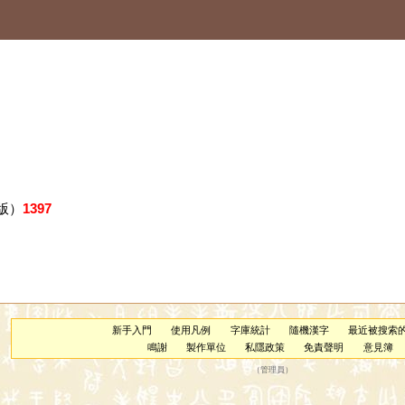
版）
1397
新手入門
使用凡例
字庫統計
隨機漢字
最近被搜索
鳴謝
製作單位
私隱政策
免責聲明
意見簿
（
管理員
）