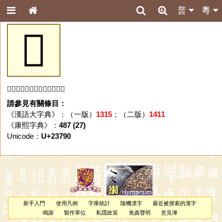
普
粵
𣞐
「𣞐」字未收錄於本資料庫。
請參見有關條目：
《漢語大字典》：（一版）
1315
；（二版）
1411
《康熙字典》：
487 (27)
Unicode：
U+23790
新手入門
使用凡例
字庫統計
隨機漢字
最近被搜索的漢字
鳴謝
製作單位
私隱政策
免責聲明
意見簿