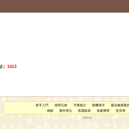
版）
1413
新手入門
使用凡例
字庫統計
隨機漢字
最近被搜索
鳴謝
製作單位
私隱政策
免責聲明
意見簿
（
管理員
）