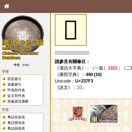
𣟳
「𣟳」字未收錄於本資料庫。
請參見有關條目：
中文
ENG
《漢語大字典》：（一版）
1321
；（二
字形
《康熙字典》：
490 (16)
部首索引
Unicode：
U+237F3
筆畫索引
《說文》：「
𣟳
」
甲骨部件表
金文部件表
形義源流通解
字音
粵語音節表
粵語聲母表
粵語韻母表