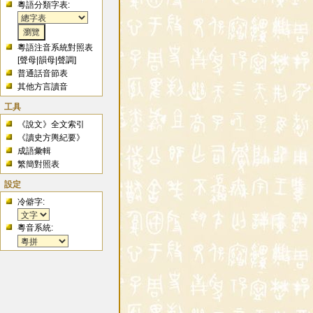
粵語分類字表:
粵語注音系統對照表
[
聲母
|
韻母
|
聲調
]
普通話音節表
其他方言讀音
工具
《說文》全文索引
《讀史方輿紀要》
成語彙輯
繁簡對照表
設定
冷僻字:
粵音系統: