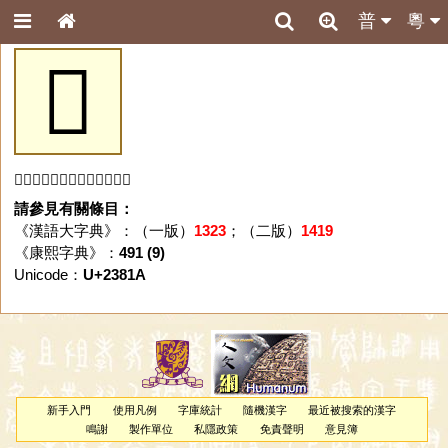
普
粵
𣠚
「𣠚」字未收錄於本資料庫。
請參見有關條目：
《漢語大字典》：（一版）
1323
；（二版）
1419
《康熙字典》：
491 (9)
Unicode：
U+2381A
新手入門
使用凡例
字庫統計
隨機漢字
最近被搜索的漢字
鳴謝
製作單位
私隱政策
免責聲明
意見簿