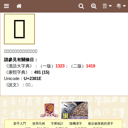
普
粵
𣠞
「𣠞」字未收錄於本資料庫。
請參見有關條目：
《漢語大字典》：（一版）
1323
；（二版）
1419
《康熙字典》：
491 (15)
Unicode：
U+2381E
《說文》：「
𣠞
」
新手入門
使用凡例
字庫統計
隨機漢字
最近被搜索的漢字