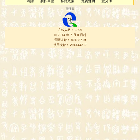
鳴謝
製作單位
私隱政策
免責聲明
意見簿
（
管理員
）
在線人數： 2899
自 2014 年 7 月 8 日起
瀏覽人數： 80188719
使用次數： 294144217