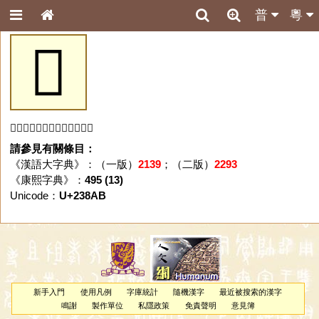
普
粵
𣢫
「𣢫」字未收錄於本資料庫。
請參見有關條目：
《漢語大字典》：（一版）
2139
；（二版）
2293
《康熙字典》：
495 (13)
Unicode：
U+238AB
新手入門
使用凡例
字庫統計
隨機漢字
最近被搜索的漢字
鳴謝
製作單位
私隱政策
免責聲明
意見簿