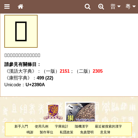
普
粵
𣤊
「𣤊」字未收錄於本資料庫。
請參見有關條目：
《漢語大字典》：（一版）
2151
；（二版）
2305
《康熙字典》：
499 (22)
Unicode：
U+2390A
新手入門
使用凡例
字庫統計
隨機漢字
最近被搜索的漢字
鳴謝
製作單位
私隱政策
免責聲明
意見簿