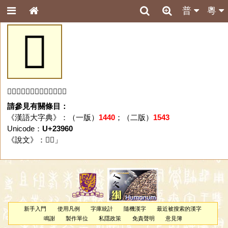
普
粵
𣥠
「𣥠」字未收錄於本資料庫。
請參見有關條目：
《漢語大字典》：（一版）
1440
；（二版）
1543
Unicode：
U+23960
《說文》：「
𣥠
」
新手入門
使用凡例
字庫統計
隨機漢字
最近被搜索的漢字
鳴謝
製作單位
私隱政策
免責聲明
意見簿