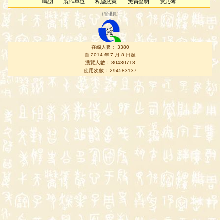
鳴謝
製作單位
私隱政策
免責聲明
意見簿
（
管理員
）
在線人數： 3380
自 2014 年 7 月 8 日起
瀏覽人數： 80430718
使用次數： 294583137