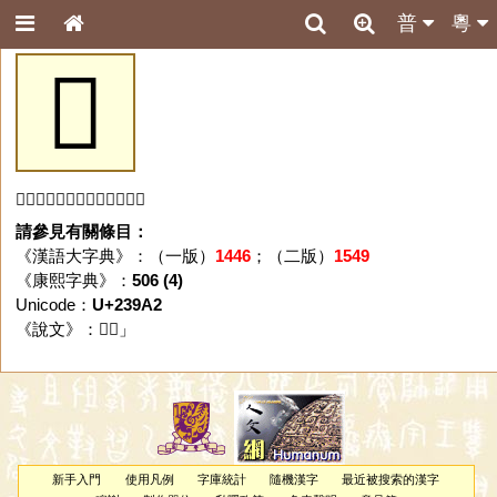
普
粵
𣦢
「𣦢」字未收錄於本資料庫。
請參見有關條目：
《漢語大字典》：（一版）
1446
；（二版）
1549
《康熙字典》：
506 (4)
Unicode：
U+239A2
《說文》：「
𣦢
」
新手入門
使用凡例
字庫統計
隨機漢字
最近被搜索的漢字