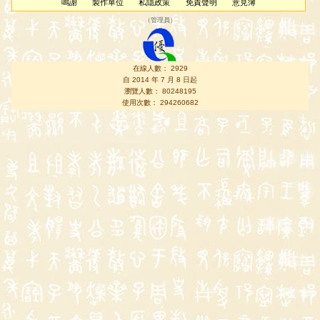
鳴謝
製作單位
私隱政策
免責聲明
意見簿
（
管理員
）
在線人數： 2929
自 2014 年 7 月 8 日起
瀏覽人數： 80248195
使用次數： 294260682