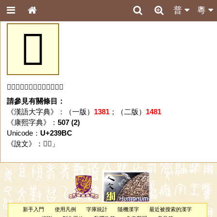
普
粵
𣦼
「𣦼」字未收錄於本資料庫。
請參見有關條目：
《漢語大字典》：（一版）
1381
；（二版）
1481
《康熙字典》：
507 (2)
Unicode：
U+239BC
《說文》：「
𣦼
」
新手入門
使用凡例
字庫統計
隨機漢字
最近被搜索的漢字