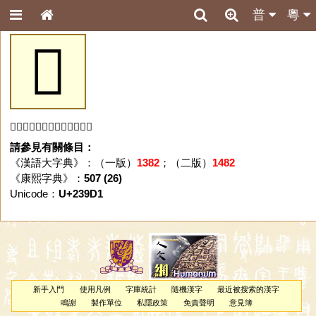
普
粵
𣧑
「𣧑」字未收錄於本資料庫。
請參見有關條目：
《漢語大字典》：（一版）
1382
；（二版）
1482
《康熙字典》：
507 (26)
Unicode：
U+239D1
新手入門
使用凡例
字庫統計
隨機漢字
最近被搜索的漢字
鳴謝
製作單位
私隱政策
免責聲明
意見簿