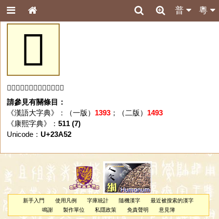
普
粵
𣩒
「𣩒」字未收錄於本資料庫。
請參見有關條目：
《漢語大字典》：（一版）
1393
；（二版）
1493
《康熙字典》：
511 (7)
Unicode：
U+23A52
新手入門
使用凡例
字庫統計
隨機漢字
最近被搜索的漢字
鳴謝
製作單位
私隱政策
免責聲明
意見簿