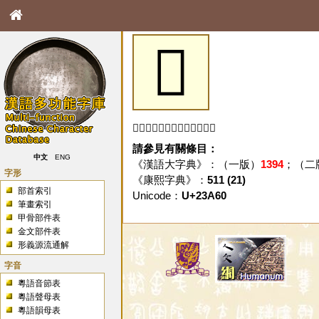
𣩠
「𣩠」字未收錄於本資料庫。
請參見有關條目：
中文
ENG
《漢語大字典》：（一版）
1394
；（二
字形
《康熙字典》：
511 (21)
部首索引
Unicode：
U+23A60
筆畫索引
甲骨部件表
金文部件表
形義源流通解
字音
粵語音節表
粵語聲母表
粵語韻母表