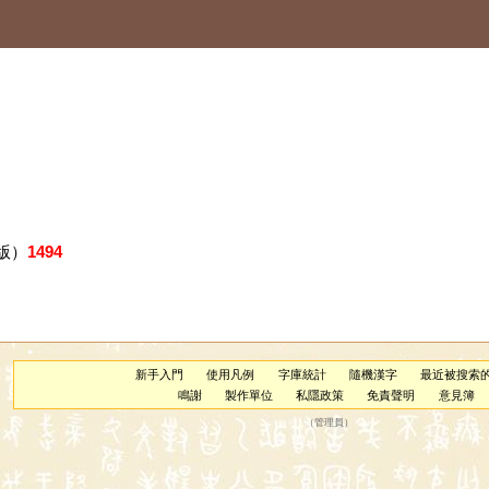
版）
1494
新手入門
使用凡例
字庫統計
隨機漢字
最近被搜索
鳴謝
製作單位
私隱政策
免責聲明
意見簿
（
管理員
）