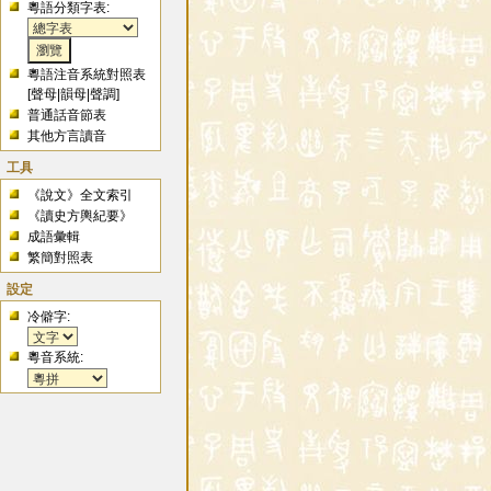
粵語分類字表:
粵語注音系統對照表
[
聲母
|
韻母
|
聲調
]
普通話音節表
其他方言讀音
工具
《說文》全文索引
《讀史方輿紀要》
成語彙輯
繁簡對照表
設定
冷僻字:
粵音系統: