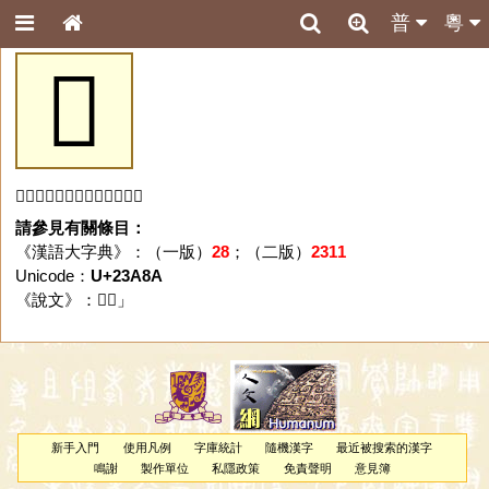
普
粵
𣪊
「𣪊」字未收錄於本資料庫。
請參見有關條目：
《漢語大字典》：（一版）
28
；（二版）
2311
Unicode：
U+23A8A
《說文》：「
𣪊
」
新手入門
使用凡例
字庫統計
隨機漢字
最近被搜索的漢字
鳴謝
製作單位
私隱政策
免責聲明
意見簿