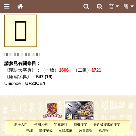
普
粵
𣳤
「𣳤」字未收錄於本資料庫。
請參見有關條目：
《漢語大字典》：（一版）
1606
；（二版）
1721
《康熙字典》：
547 (19)
Unicode：
U+23CE4
新手入門
使用凡例
字庫統計
隨機漢字
最近被搜索的漢字
鳴謝
製作單位
私隱政策
免責聲明
意見簿