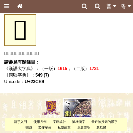
普
粵
𣳩
「𣳩」字未收錄於本資料庫。
請參見有關條目：
《漢語大字典》：（一版）
1615
；（二版）
1731
《康熙字典》：
549 (7)
Unicode：
U+23CE9
新手入門
使用凡例
字庫統計
隨機漢字
最近被搜索的漢字
鳴謝
製作單位
私隱政策
免責聲明
意見簿