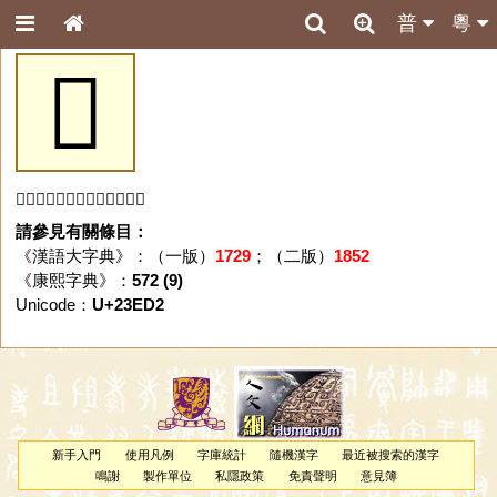
普
粵
𣻒
「𣻒」字未收錄於本資料庫。
請參見有關條目：
《漢語大字典》：（一版）
1729
；（二版）
1852
《康熙字典》：
572 (9)
Unicode：
U+23ED2
新手入門
使用凡例
字庫統計
隨機漢字
最近被搜索的漢字
鳴謝
製作單位
私隱政策
免責聲明
意見簿