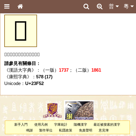
普
粵
𣽒
「𣽒」字未收錄於本資料庫。
請參見有關條目：
《漢語大字典》：（一版）
1737
；（二版）
1861
《康熙字典》：
578 (17)
Unicode：
U+23F52
新手入門
使用凡例
字庫統計
隨機漢字
最近被搜索的漢字
鳴謝
製作單位
私隱政策
免責聲明
意見簿