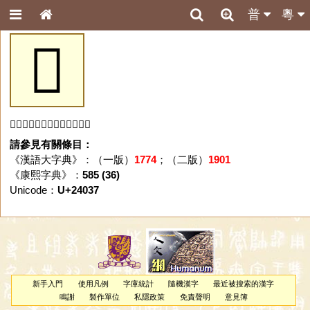
普
粵
𤀷
「𤀷」字未收錄於本資料庫。
請參見有關條目：
《漢語大字典》：（一版）
1774
；（二版）
1901
《康熙字典》：
585 (36)
Unicode：
U+24037
新手入門
使用凡例
字庫統計
隨機漢字
最近被搜索的漢字
鳴謝
製作單位
私隱政策
免責聲明
意見簿