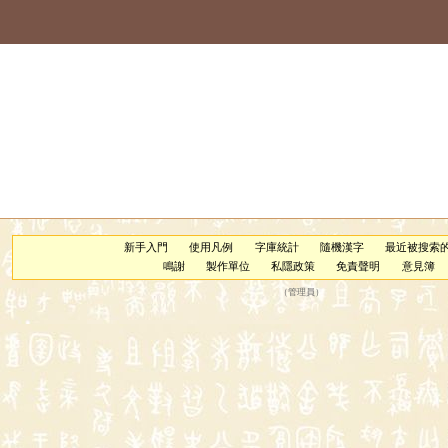
新手入門
使用凡例
字庫統計
隨機漢字
最近被搜索
鳴謝
製作單位
私隱政策
免責聲明
意見簿
（
管理員
）