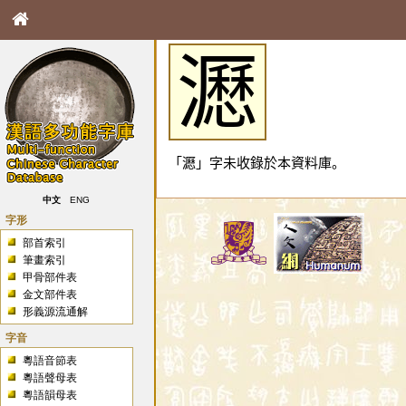
𤃉
「𤃉」字未收錄於本資料庫。
中文
ENG
字形
部首索引
筆畫索引
甲骨部件表
金文部件表
形義源流通解
字音
粵語音節表
粵語聲母表
粵語韻母表