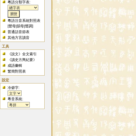
粵語分類字表:
粵語注音系統對照表
[
聲母
|
韻母
|
聲調
]
普通話音節表
其他方言讀音
工具
《說文》全文索引
《讀史方輿紀要》
成語彙輯
繁簡對照表
設定
冷僻字:
粵音系統: