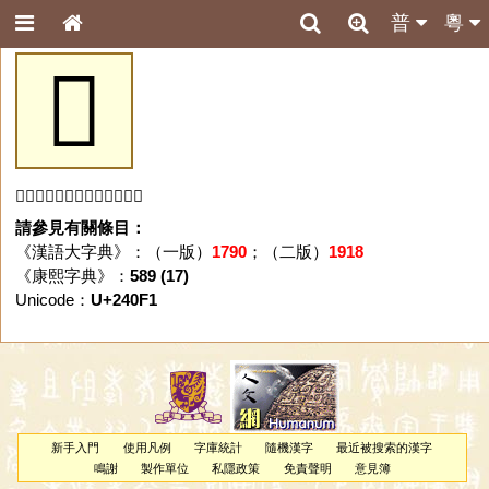
普
粵
𤃱
「𤃱」字未收錄於本資料庫。
請參見有關條目：
《漢語大字典》：（一版）
1790
；（二版）
1918
《康熙字典》：
589 (17)
Unicode：
U+240F1
新手入門
使用凡例
字庫統計
隨機漢字
最近被搜索的漢字
鳴謝
製作單位
私隱政策
免責聲明
意見簿