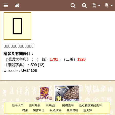
普
粵
𤄎
「𤄎」字未收錄於本資料庫。
請參見有關條目：
《漢語大字典》：（一版）
1791
；（二版）
1920
《康熙字典》：
590 (12)
Unicode：
U+2410E
新手入門
使用凡例
字庫統計
隨機漢字
最近被搜索的漢字
鳴謝
製作單位
私隱政策
免責聲明
意見簿