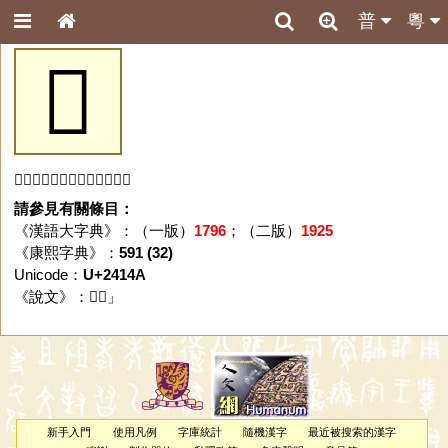
普
粵
𤅊
「𤅊」字未收錄於本資料庫。
請參見有關條目：
《漢語大字典》：（一版）
1796
；（二版）
1925
《康熙字典》：
591 (32)
Unicode：
U+2414A
《說文》：「
𤅊
」
新手入門
使用凡例
字庫統計
隨機漢字
最近被搜索的漢字