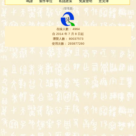
鳴謝
製作單位
私隱政策
免責聲明
意見簿
（
管理員
）
在線人數： 4964
自 2014 年 7 月 8 日起
瀏覽人數： 80037573
使用次數： 293877260