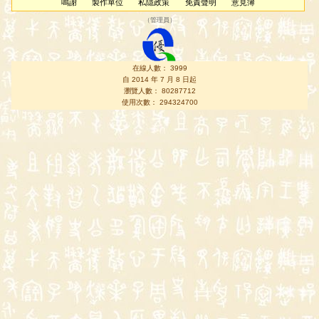
鳴謝
製作單位
私隱政策
免責聲明
意見簿
（
管理員
）
在線人數： 3999
自 2014 年 7 月 8 日起
瀏覽人數： 80287712
使用次數： 294324700