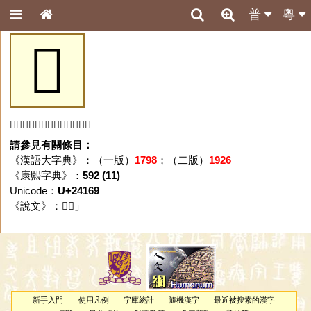
普
粵
𤅩
「𤅩」字未收錄於本資料庫。
請參見有關條目：
《漢語大字典》：（一版）
1798
；（二版）
1926
《康熙字典》：
592 (11)
Unicode：
U+24169
《說文》：「
𤅩
」
新手入門
使用凡例
字庫統計
隨機漢字
最近被搜索的漢字