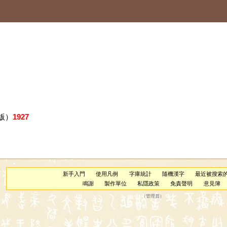
版）
1927
新手入門
使用凡例
字庫統計
隨機漢字
最近被搜索
鳴謝
製作單位
私隱政策
免責聲明
意見簿
（
管理員
）