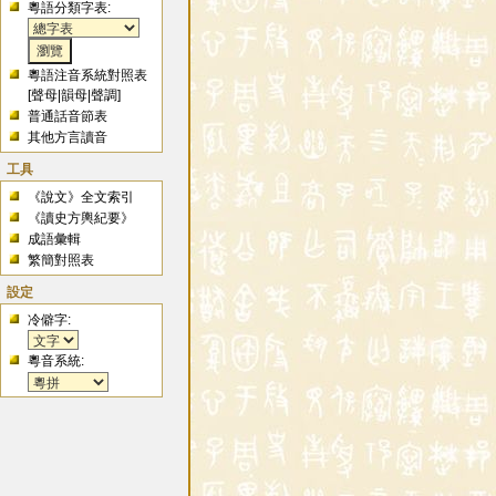
粵語分類字表:
粵語注音系統對照表
[
聲母
|
韻母
|
聲調
]
普通話音節表
其他方言讀音
工具
《說文》全文索引
《讀史方輿紀要》
成語彙輯
繁簡對照表
設定
冷僻字:
粵音系統: