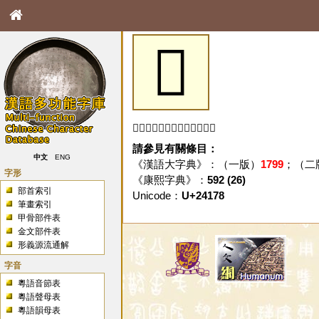
𤅸
「𤅸」字未收錄於本資料庫。
請參見有關條目：
中文
ENG
《漢語大字典》：（一版）
1799
；（二
字形
《康熙字典》：
592 (26)
部首索引
Unicode：
U+24178
筆畫索引
甲骨部件表
金文部件表
形義源流通解
字音
粵語音節表
粵語聲母表
粵語韻母表