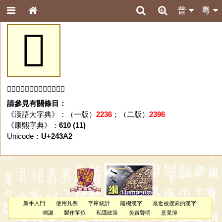
普
粵
𤎢
「𤎢」字未收錄於本資料庫。
請參見有關條目：
《漢語大字典》：（一版）
2236
；（二版）
2396
《康熙字典》：
610 (11)
Unicode：
U+243A2
新手入門
使用凡例
字庫統計
隨機漢字
最近被搜索的漢字
鳴謝
製作單位
私隱政策
免責聲明
意見簿