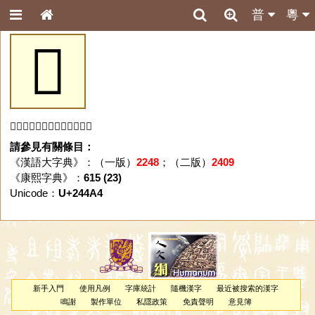
普
粵
𤒤
「𤒤」字未收錄於本資料庫。
請參見有關條目：
《漢語大字典》：（一版）
2248
；（二版）
2409
《康熙字典》：
615 (23)
Unicode：
U+244A4
新手入門
使用凡例
字庫統計
隨機漢字
最近被搜索的漢字
鳴謝
製作單位
私隱政策
免責聲明
意見簿